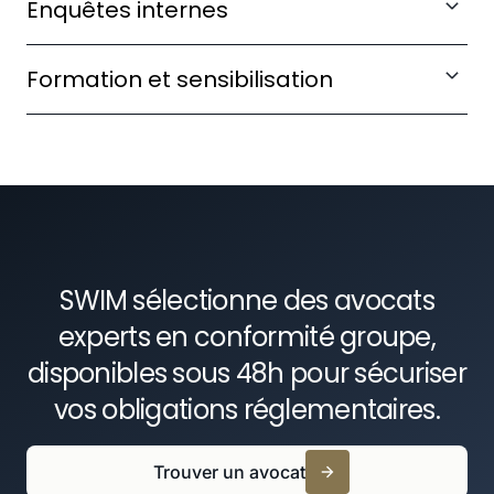
Enquêtes internes
toute violation des régimes de sanctions.
Conduisez des investigations internes
Formation et sensibilisation
rigoureuses en cas d'alerte ou de suspicion de
manquement.
Formez vos collaborateurs aux obligations de
conformité et ancrez une culture éthique
durable.
SWIM sélectionne des avocats
experts en conformité groupe,
disponibles sous 48h pour sécuriser
vos obligations réglementaires.
Trouver un avocat