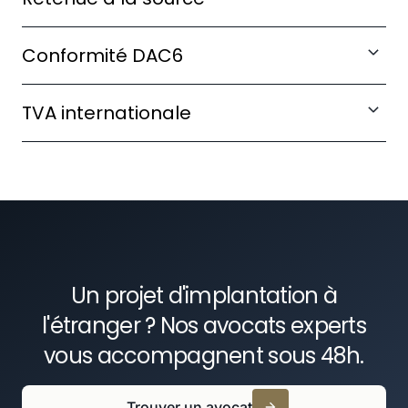
bilatérales pour réduire la double imposition.
Anticipez les obligations de retenue sur
Conformité DAC6
dividendes, intérêts et redevances.
Identifiez et déclarez les dispositifs
TVA internationale
transfrontières soumis à notification.
Maîtrisez les flux de TVA intracommunautaire et
les obligations déclaratives locales.
Un projet d'implantation à
l'étranger ? Nos avocats experts
vous accompagnent sous 48h.
Trouver un avocat