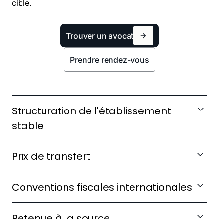
cible.
Trouver un avocat
Prendre rendez-vous
Structuration de l'établissement
stable
Définissez le statut juridique optimal pour éviter
Prix de transfert
toute requalification fiscale.
Sécurisez votre politique de prix de transfert
Conventions fiscales internationales
conforme aux standards OCDE.
Optimisez l'application des conventions
Retenue à la source