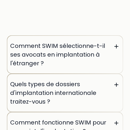
Comment SWIM sélectionne-t-il
ses avocats en implantation à
l'étranger ?
Chaque avocat est sélectionné individuellement
Quels types de dossiers
par nos équipes. Nous vérifions son parcours en
cabinet de premier rang, son expertise sectorielle
d'implantation internationale
et ses références sur des opérations cross-border
traitez-vous ?
comparables à votre projet.
Nous intervenons sur la création de filiales et
Comment fonctionne SWIM pour
succursales, les joint-ventures internationales, la
structuration fiscale d'établissements stables, la