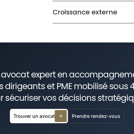
En savoir plus
Identifier les leviers légaux de ré
Croissance externe
values et transmissions.
En savoir plus
Sécuriser les acquisitions et rap
et une structuration adaptée.
En savoir plus
 avocat expert en accompagnem
s dirigeants et PME mobilisé sous 
r sécuriser vos décisions stratégiq
Trouver un avocat
Prendre rendez-vous