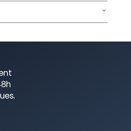
duction d'imposition sur les revenus, plus-
prochements stratégiques par un audit rigoureux
ent
48h
ues.