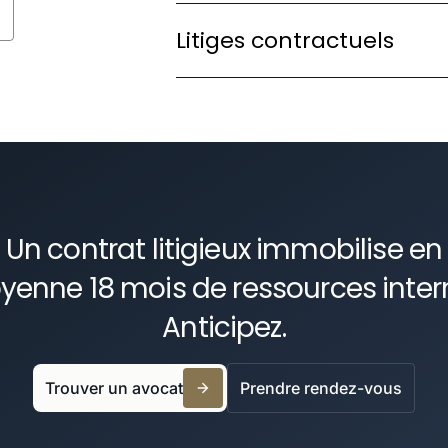
En savoir plus
Formaliser des alliances stratég
s
Litiges contractuels
gouvernance clairs et des clauses
En savoir plus
Défendre vos intérêts en cas d'in
commercial avec une stratégie ori
En savoir plus
Un contrat litigieux immobilise en
enne 18 mois de ressources inter
Anticipez.
Trouver un avocat
Prendre rendez-vous