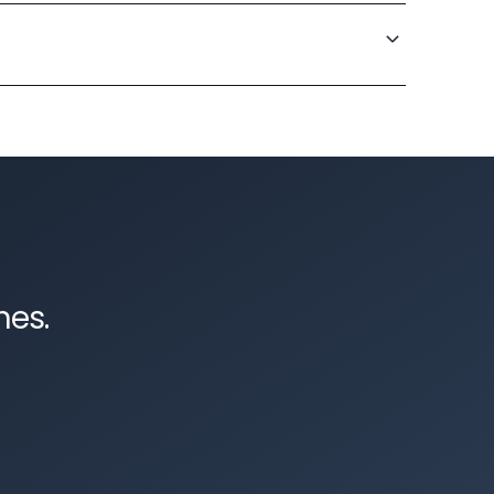
iques durables avec des mécanismes de
 de révision adaptées.
exécution, rupture abusive ou contentieux
entée résultat.
nes.