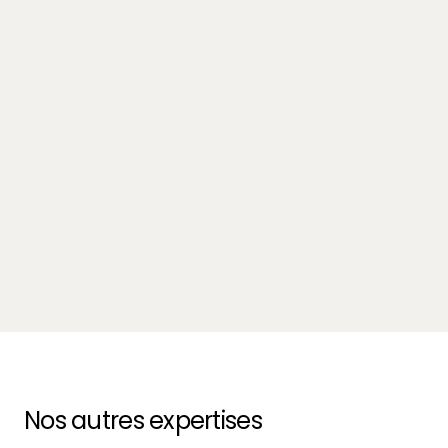
Innovation
SWIM vs plateformes généralistes : pourquoi la
spécialisation change tout
October 13, 2025
-
14 min.
Nos autres expertises