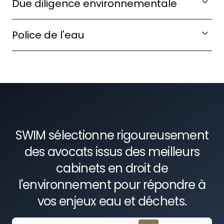
Due diligence environnementale
délégation de service public eau et
assainissement ou marchés de collecte.
Auditez les risques liés aux passifs
Police de l'eau
environnementaux dans le cadre de vos
opérations M&A ou acquisitions de sites.
Obtenez vos autorisations loi sur l'eau et gérez
les procédures administratives liées aux
prélèvements et rejets.
SWIM sélectionne rigoureusement
des avocats issus des meilleurs
cabinets en droit de
l'environnement pour répondre à
vos enjeux eau et déchets.