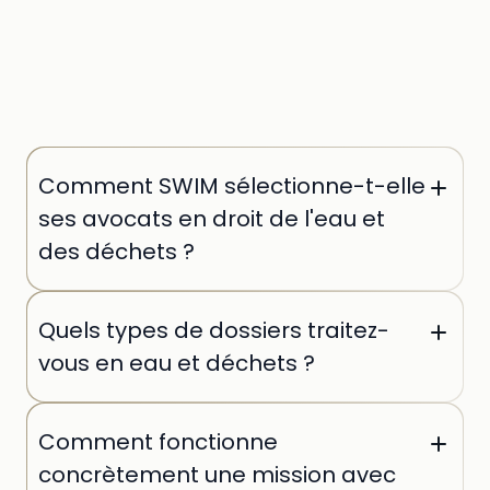
Comment SWIM sélectionne-t-elle
ses avocats en droit de l'eau et
des déchets ?
Chaque avocat est sélectionné individuellement
Quels types de dossiers traitez-
par nos équipes sur des critères stricts : passage
en cabinet de premier rang, expertise sectorielle
vous en eau et déchets ?
avérée en droit de l'environnement, et références
vérifiables sur des dossiers complexes ICPE, REP
Nos avocats interviennent sur l'ensemble du
ou contentieux environnementaux.
Comment fonctionne
spectre : autorisations environnementales ICPE,
conformité REP, contentieux de police de l'eau,
concrètement une mission avec