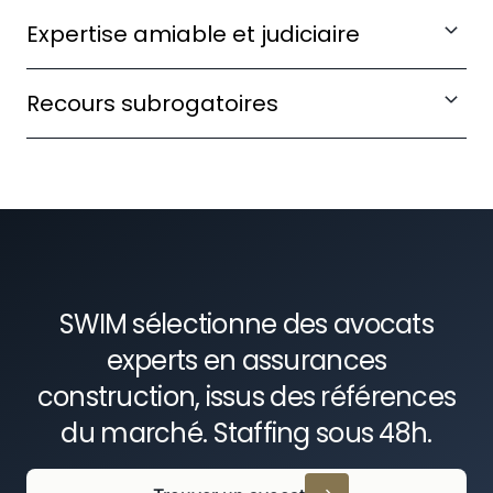
Contester un refus de prise en charge opposé
Expertise amiable et judiciaire
par l'assureur sur des motifs techniques ou
contractuels.
Accompagner vos équipes lors des opérations
Recours subrogatoires
d'expertise pour préserver vos droits à
indemnisation.
Gérer les actions récursoires entre assureurs et
intervenants à l'acte de construire.
SWIM sélectionne des avocats
experts en assurances
construction, issus des références
du marché. Staffing sous 48h.