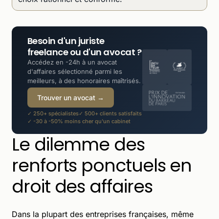
Besoin d'un juriste
freelance ou d'un avocat ?
Accédez en -24h à un avocat
d'affaires sélectionné parmi les
meilleurs, à des honoraires maîtrisés.
Trouver un avocat →
✓ 250+ spécialistes
✓ 500+ clients satisfaits
✓ -30 à -50% moins cher qu'un cabinet
Le dilemme des
renforts ponctuels en
droit des affaires
Dans la plupart des entreprises françaises, même