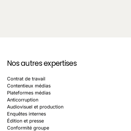
Innovation
Avocat freelance ou cabinet d'avocat : que
choisissent les entreprises en 2025 ?
October 5, 2025
-
9 min.
Nos autres expertises
Contrat de travail
Contentieux médias
Plateformes médias
Anticorruption
Audiovisuel et production
Enquêtes internes
Édition et presse
Conformité groupe