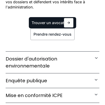
vos dossiers et défendent vos intérêts face à
l'administration.
Trouver un avocat
Prendre rendez-vous
Dossier d'autorisation
environnementale
Constituer un dossier complet conforme aux
Enquête publique
exigences préfectorales et anticiper les
demandes de compléments.
Préparer les réponses aux observations et
Mise en conformité ICPE
sécuriser juridiquement chaque étape de la
procédure.