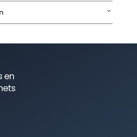
licables aux talents étrangers recrutés en
n
 les sanctions liées au travail illégal.
s en
nets