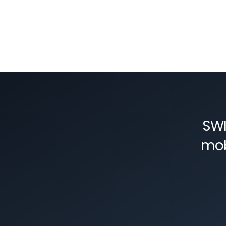
SWI
mob