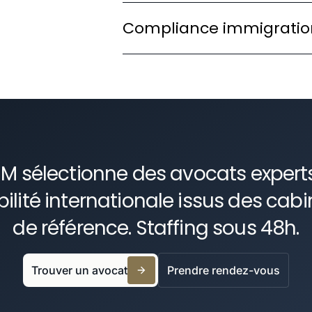
Optimisez les régimes fiscaux app
Compliance immigratio
France.
Auditez vos pratiques pour prévenir
M sélectionne des avocats expert
ilité internationale issus des cabi
de référence. Staffing sous 48h.
Trouver un avocat
Prendre rendez-vous