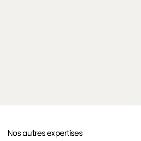
Innovation
Avocat freelance ou cabinet d'avocat : que
choisissent les entreprises en 2025 ?
October 5, 2025
-
9 min.
Nos autres expertises