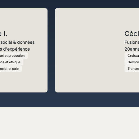
Trouver un avocat
Je suis avocat
Cécile N.
données
Fusions, baux & 
ience
20
années d'expé
ion
Croissance externe
Gestion locative pro
Transmission d'entre