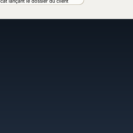
Les meilleurs profils réunis en un lieu
résea
xcellence