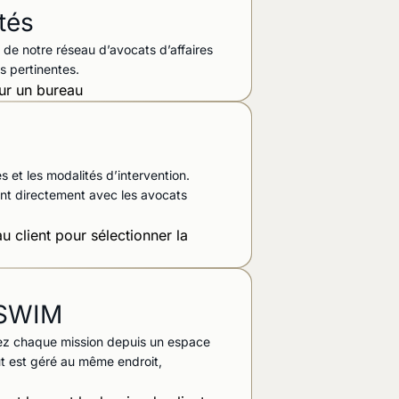
mais
p
tés
s de notre réseau d’avocats d’affaires
Décrivez votre beso
s pertinentes.
validés, comparez,
sécurité
Trouver un avocat
 et les modalités d’intervention.
ant directement avec les avocats
s SWIM
tez chaque mission depuis un espace
out est géré au même endroit,