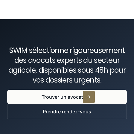
Obtenir et maintenir les autorisations
En savoir plus
d'exploitation nécessaires à vos installations
classées.
En savoir plus
SWIM sélectionne rigoureusement
des avocats experts du secteur
agricole, disponibles sous 48h pour
vos dossiers urgents.
Trouver un avocat
Prendre rendez-vous