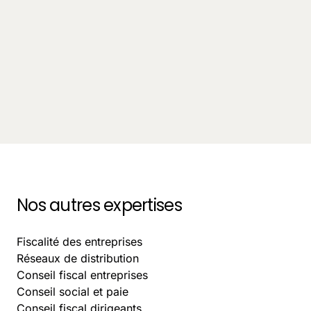
Innovation
Avocat freelance ou cabinet d'avocat : que
choisissent les entreprises en 2025 ?
October 5, 2025
-
9 min.
Nos autres expertises
Fiscalité des entreprises
Réseaux de distribution
Conseil fiscal entreprises
Conseil social et paie
Conseil fiscal dirigeants