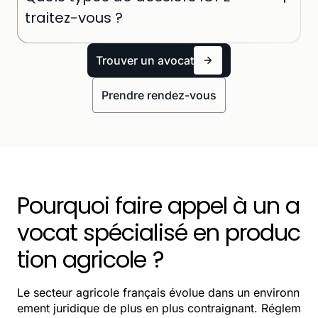
grande distribution, conformité réglementaire et
traitez-vous ?
étiquetage, gestion de crises sanitaires et rappels
produits, protection des labels et AOP,
Nos avocats interviennent sur tous les régimes
Trouver un avocat
structuration de filières agricoles, contentieux
ICPE : déclaration, enregistrement, autorisation
concurrence et pratiques restrictives.
environnementale. Secteurs couverts : industrie,
Prendre rendez-vous
logistique, énergie, déchets, carrières. Du
montage de dossier au contentieux en passant
par les audits de conformité.
Pourquoi faire appel à un a
vocat spécialisé en produc
tion agricole ?
Le secteur agricole français évolue dans un environn
ement juridique de plus en plus contraignant. Réglem