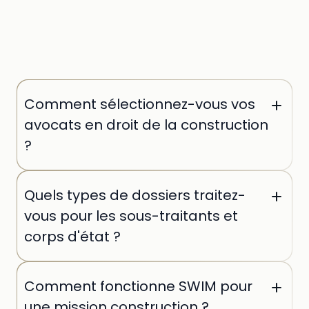
Comment sélectionnez-vous vos
avocats en droit de la construction
?
Chaque avocat est sélectionné individuellement
Quels types de dossiers traitez-
par nos équipes. Nous recrutons exclusivement
des praticiens issus des cabinets de référence en
vous pour les sous-traitants et
construction, avec une expérience avérée sur des
corps d'état ?
dossiers complexes de marchés et contentieux.
Nous intervenons sur l'ensemble du cycle :
Comment fonctionne SWIM pour
rédaction de contrats de sous-traitance, gestion
des garanties constructeurs, litiges de chantier,
une mission construction ?