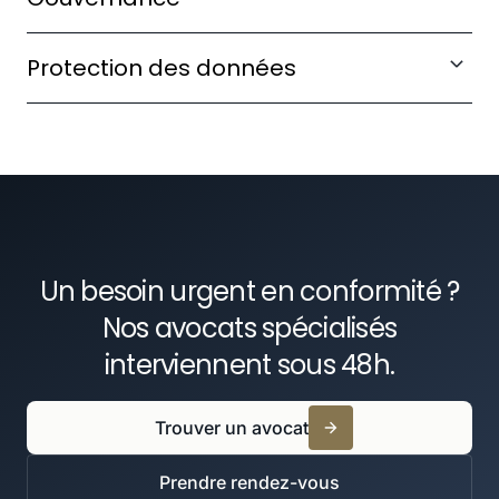
risques pénaux et civils.
Optimiser le fonctionnement de vos organes
En savoir plus
Protection des données
sociaux et comités spécialisés.
Mettre en conformité vos traitements RGPD et
En savoir plus
gérer les incidents de données.
En savoir plus
Un besoin urgent en conformité ?
Nos avocats spécialisés
interviennent sous 48h.
Trouver un avocat
Prendre rendez-vous