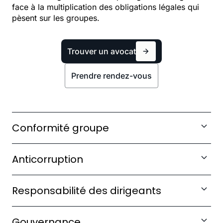
face à la multiplication des obligations légales qui
pèsent sur les groupes.
Trouver un avocat
Prendre rendez-vous
Conformité groupe
Déployer un programme de conformité
Anticorruption
harmonisé sur l'ensemble de vos filiales.
Structurer votre dispositif Sapin II et préparer les
En savoir plus
Responsabilité des dirigeants
contrôles AFA.
Sécuriser les mandataires sociaux face aux
En savoir plus
Gouvernance