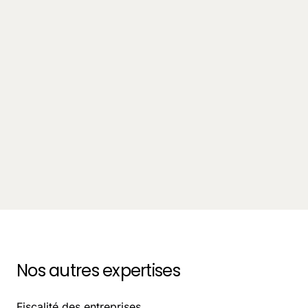
Innovation
Recruter un juriste en CDD ou un avocat freelance :
quel choix pour les DG ?
September 3, 2025
-
8
Nos autres expertises
Fiscalité des entreprises