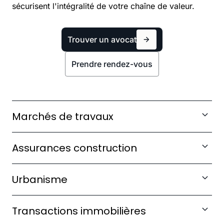
sécurisent l'intégralité de votre chaîne de valeur.
Trouver un avocat
Prendre rendez-vous
Marchés de travaux
Rédiger et négocier vos contrats d'entreprise
Assurances construction
générale, de sous-traitance et de maîtrise
d'œuvre.
Structurer vos garanties décennales,
Urbanisme
dommages-ouvrage et responsabilité civile
En savoir plus
professionnelle.
Obtenir et sécuriser vos autorisations
Transactions immobilières
d'urbanisme face aux recours tiers.
En savoir plus