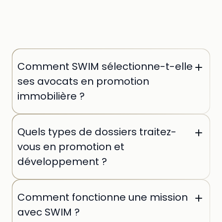
Comment SWIM sélectionne-t-elle
ses avocats en promotion
immobilière ?
Chaque avocat est sélectionné individuellement
Quels types de dossiers traitez-
par nos équipes. Nous vérifions son parcours en
cabinets de premier plan, son expertise
vous en promotion et
sectorielle et ses références sur des opérations
développement ?
comparables aux vôtres.
Nos avocats interviennent sur l'ensemble du cycle
Comment fonctionne une mission
: acquisitions foncières, montages juridiques,
permis de construire, contrats de construction,
avec SWIM ?
financements structurés, VEFA et contentieux