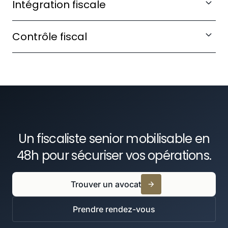
Intégration fiscale
entrants avec vos filiales internationales.
Piloter votre périmètre d'intégration et
Contrôle fiscal
maximiser l'utilisation des déficits du groupe.
Défendre vos positions face à l'administration et
négocier les issues transactionnelles.
Un fiscaliste senior mobilisable en
48h pour sécuriser vos opérations.
Trouver un avocat
Prendre rendez-vous