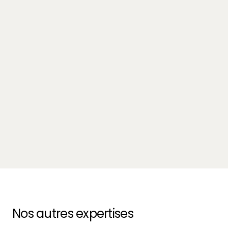
Innovation
SWIM vs plateformes généralistes : pourquoi la
spécialisation change tout
October 13, 2025
-
14 min.
Nos autres expertises