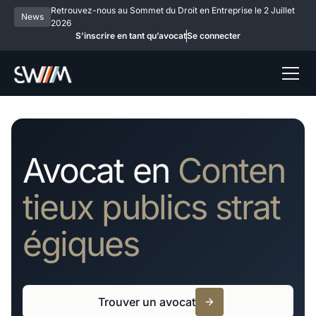
Retrouvez-nous au Sommet du Droit en Entreprise le 2 Juillet
News
2026
S’inscrire en tant qu’avocat
Se connecter
Avocat en
Conten
tieux publics strat
égiques
Trouver un avocat