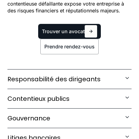
contentieuse défaillante expose votre entreprise à
des risques financiers et réputationnels majeurs.
Trouver un avocat
Prendre rendez-vous
Responsabilité des dirigeants
Défendre vos mandataires sociaux face aux
Contentieux publics
mises en cause personnelles dans les
procédures publiques.
Contester les décisions administratives
Gouvernance
défavorables et obtenir réparation des
En savoir plus
préjudices subis.
Sécuriser vos processus décisionnels pour
Litiges bancaires
prévenir les contentieux liés aux actes de