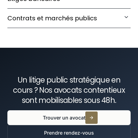
En savoir plus
gestion.
Gérer les contentieux impliquant établissements
Contrats et marchés publics
financiers et autorités de régulation.
En savoir plus
Contester les attributions irrégulières et
En savoir plus
défendre vos intérêts en exécution de marché.
En savoir plus
Un litige public stratégique en
cours ? Nos avocats contentieux
sont mobilisables sous 48h.
Trouver un avocat
Prendre rendez-vous