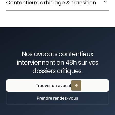
Contentieux, arbitrage & transition
transactions immobilières contestées.
Accompagner les phases de restructuration
En savoir plus
générant des litiges multiples.
En savoir plus
Nos avocats contentieux
interviennent en 48h sur vos
dossiers critiques.
Trouver un avocat
Prendre rendez-vous