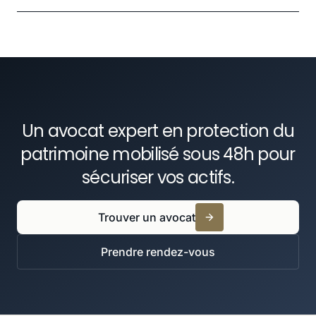
Anticiper la sortie d'activité et constituer un
En savoir plus
patrimoine retraite sécurisé et fiscalement
efficient.
En savoir plus
Un avocat expert en protection du
patrimoine mobilisé sous 48h pour
sécuriser vos actifs.
Trouver un avocat
Prendre rendez-vous