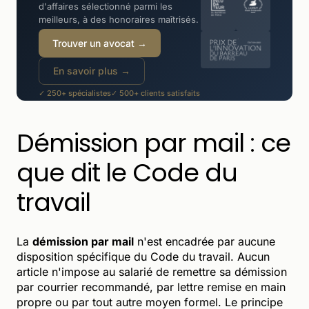
d'affaires sélectionné parmi les
meilleurs, à des honoraires maîtrisés.
Trouver un avocat →
En savoir plus →
✓ 250+ spécialistes
✓ 500+ clients satisfaits
✓ -30 à -50% moins cher qu'un cabinet
Démission par mail : ce
que dit le Code du
travail
La
démission par mail
n'est encadrée par aucune
disposition spécifique du Code du travail. Aucun
article n'impose au salarié de remettre sa démission
par courrier recommandé, par lettre remise en main
propre ou par tout autre moyen formel. Le principe