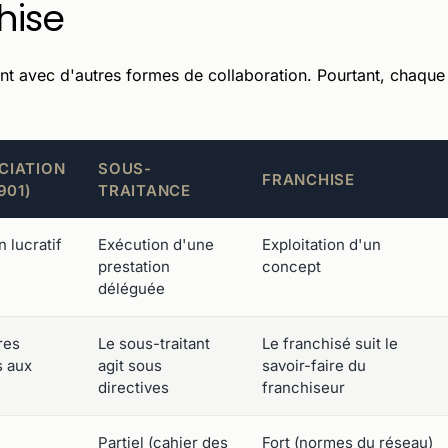
hise
t avec d'autres formes de collaboration. Pourtant, chaque
CIATION
SOUS-
FRANCHISE
901)
TRAITANCE
n lucratif
Exécution d'une
Exploitation d'un
prestation
concept
déléguée
res
Le sous-traitant
Le franchisé suit le
 aux
agit sous
savoir-faire du
directives
franchiseur
Partiel (cahier des
Fort (normes du réseau)