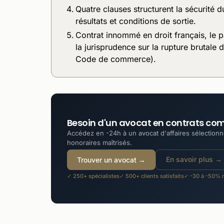
Quatre clauses structurent la sécurité d
résultats et conditions de sortie.
Contrat innommé en droit français, le p
la jurisprudence sur la rupture brutale 
Code de commerce).
Besoin d'un avocat en contrats co
Accédez en -24h à un avocat d'affaires sélectionné
honoraires maîtrisés.
En savoir plus →
Trouver un avocat →
✓ 250+ spécialistes
✓ 500+ clients satisfaits
✓ -30 à -50% m