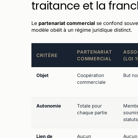
traitance et la franc
Le
partenariat commercial
se confond souven
modèle obéit à un régime juridique distinct.
PARTENARIAT
ASSO
CRITÈRE
COMMERCIAL
(LOI 1
Objet
Coopération
But no
commerciale
Autonomie
Totale pour
Memb
chaque partie
soumis
statuts
Lien de
Aucun
Aucun