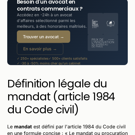
Besoin d'un avocat en
contrats commerciaux ?
Accédez en -24h à un avocat
d'affaires sélectionné parmi les
meilleurs, à des honoraires maîtrisés.
Trouver un avocat →
En savoir plus →
✓ 250+ spécialistes
✓ 500+ clients satisfaits
✓ -30 à -50% moins cher qu'un cabinet
Définition légale du
mandat (article 1984
du Code civil)
Le
mandat
est défini par l'article 1984 du Code civil
en une formule concise : « Le mandat ou procuration