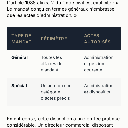
L'article 1988 alinéa 2 du Code civil est explicite : «
Le mandat conçu en termes généraux n'embrasse
que les actes d'administration. »
TYPE DE
ACTES
PÉRIMÈTRE
E
MANDAT
AUTORISÉS
Général
Toutes les
Administration
Ge
affaires du
et gestion
de
mandant
courante
Spécial
Un acte ou une
Administration
Si
catégorie
et
disposition
de
d'actes précis
c
En entreprise, cette distinction a une portée pratique
considérable. Un directeur commercial disposant