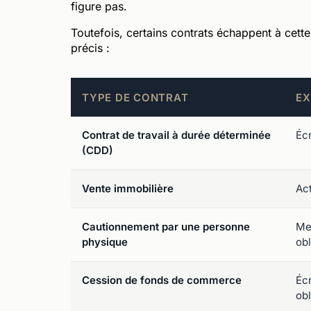
figure pas.
Toutefois, certains contrats échappent à cette
précis :
TYPE DE CONTRAT
EX
Contrat de travail à durée déterminée
Écr
(CDD)
Vente immobilière
Act
Cautionnement par une personne
Me
physique
obl
Cession de fonds de commerce
Éc
obl