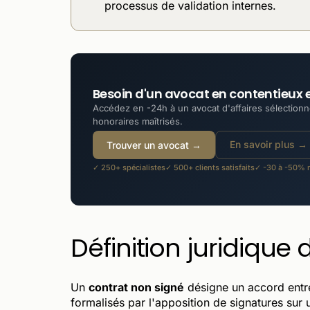
processus de validation internes.
Besoin d'un avocat en contentieux et
Accédez en -24h à un avocat d'affaires sélectionné
honoraires maîtrisés.
En savoir plus →
Trouver un avocat →
✓ 250+ spécialistes
✓ 500+ clients satisfaits
✓ -30 à -50% m
Définition juridique
Un
contrat non signé
désigne un accord entre
formalisés par l'apposition de signatures sur 