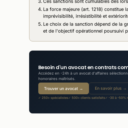
Ces sanctions sont cumulables dès lors 
La force majeure (art. 1218) constitue l
imprévisibilité, irrésistibilité et extériorit
Le choix de la sanction dépend de la g
et de l'objectif opérationnel poursuivi p
Besoin d'un avocat en contrats co
Accédez en -24h à un avocat d'affaires sélectionné
honoraires maîtrisés.
En savoir plus →
Trouver un avocat →
✓ 250+ spécialistes
✓ 500+ clients satisfaits
✓ -30 à -50% m