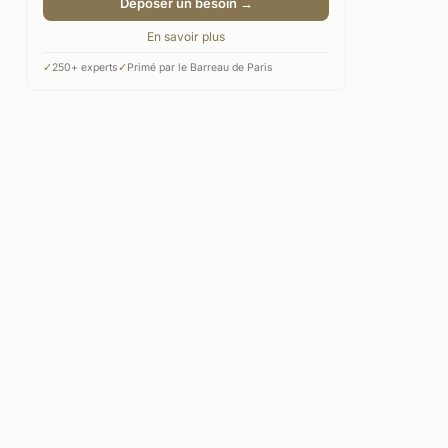
Déposer un besoin →
En savoir plus
✓
250+ experts
✓
Primé par le Barreau de Paris