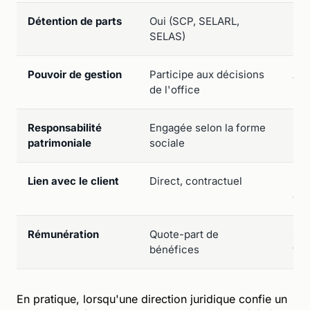
Détention de parts
Oui (SCP, SELARL,
No
SELAS)
Pouvoir de gestion
Participe aux décisions
Auc
de l'office
Responsabilité
Engagée selon la forme
Lim
patrimoniale
sociale
per
Lien avec le client
Direct, contractuel
Ind
de 
Rémunération
Quote-part de
Sal
bénéfices
var
En pratique, lorsqu'une direction juridique confie un