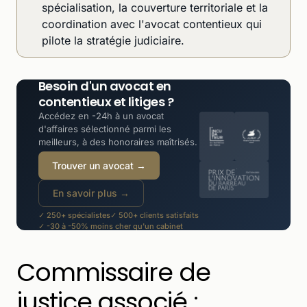
spécialisation, la couverture territoriale et la
coordination avec l'avocat contentieux qui
pilote la stratégie judiciaire.
Besoin d'un avocat en
contentieux et litiges ?
Accédez en -24h à un avocat
d'affaires sélectionné parmi les
meilleurs, à des honoraires maîtrisés.
Trouver un avocat →
En savoir plus →
✓ 250+ spécialistes
✓ 500+ clients satisfaits
✓ -30 à -50% moins cher qu'un cabinet
Commissaire de
justice associé :