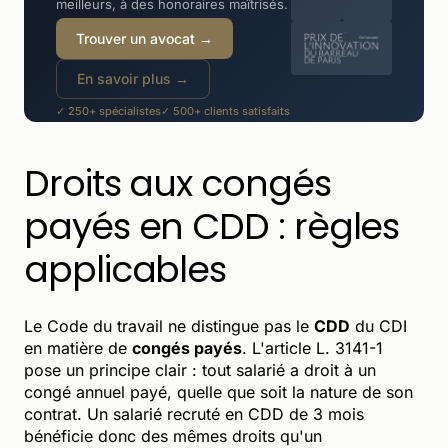
meilleurs, à des honoraires maîtrisés.
Trouver un avocat →
En savoir plus →
✓ 250+ spécialistes
✓ 500+ clients satisfaits
✓ -30 à -50% moins cher qu'un cabinet
Droits aux congés
payés en CDD : règles
applicables
Le Code du travail ne distingue pas le
CDD
du CDI
en matière de
congés payés
. L'article L. 3141-1
pose un principe clair : tout salarié a droit à un
congé annuel payé, quelle que soit la nature de son
contrat. Un salarié recruté en CDD de 3 mois
bénéficie donc des mêmes droits qu'un