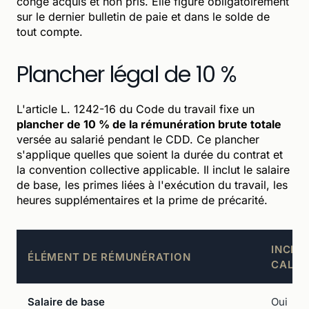
congé acquis et non pris. Elle figure obligatoirement
sur le dernier bulletin de paie et dans le solde de
tout compte.
Plancher légal de 10 %
L'article L. 1242-16 du Code du travail fixe un
plancher de 10 % de la rémunération brute totale
versée au salarié pendant le CDD. Ce plancher
s'applique quelles que soient la durée du contrat et
la convention collective applicable. Il inclut le salaire
de base, les primes liées à l'exécution du travail, les
heures supplémentaires et la prime de précarité.
INCLU
ÉLÉMENT DE RÉMUNÉRATION
CALCU
Salaire de base
Oui