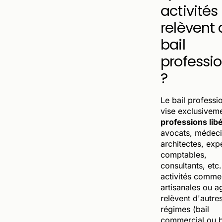
activités
relèvent
bail
professi
?
Le bail professi
vise exclusiveme
professions lib
avocats, médeci
architectes, exp
comptables,
consultants, etc
activités commer
artisanales ou a
relèvent d'autre
régimes (bail
commercial ou b