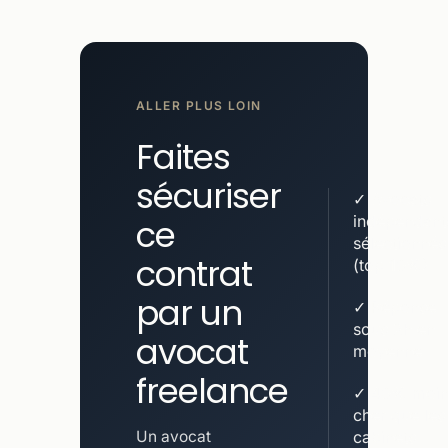
ALLER PLUS LOIN
Faites
sécuriser
✓ Avocats
ce
indépendant
sélectionnés
contrat
(top 10%)
par un
✓ Réponse
sous 2h en
avocat
moyenne
freelance
✓ 40% moin
cher que les
Un avocat
cabinets