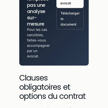
avocat
pas une
analyse
Télécharger
sur-
le
mesure
document
Pour les cas
sensibles,
faites-vous
accompagner
par un
avocat.
Clauses
obligatoires et
options du contrat