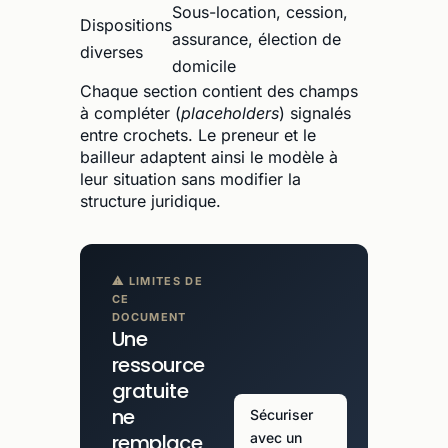
Sous-location, cession,
Dispositions
assurance, élection de
diverses
domicile
Chaque section contient des champs
à compléter (
placeholders
) signalés
entre crochets. Le preneur et le
bailleur adaptent ainsi le modèle à
leur situation sans modifier la
structure juridique.
⚠ LIMITES DE
CE
DOCUMENT
Une
ressource
gratuite
ne
Sécuriser
remplace
avec un