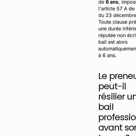
de
6 ans
, impos
l'article 57 A de 
du 23 décembre
Toute clause pr
une durée inféri
réputée non écri
bail est alors
automatiquemen
à 6 ans.
Le prene
peut-il
résilier u
bail
professi
avant so