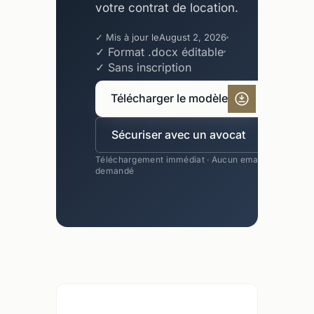
votre contrat de location.
✓ Mis à jour le
August 2, 2026
✓ Format .docx éditable
✓ Sans inscription
Télécharger le modèle
Sécuriser avec un avocat
Téléchargement immédiat · Aucun email
demandé