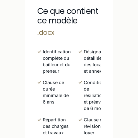
Ce que contient
ce modèle
.docx
Identification
Désignation
complète du
détaillée
bailleur et du
des locaux
preneur
et annexes
Clause de
Conditions
durée
de
minimale de
résiliation
6 ans
et préavis
de 6 mois
Répartition
Clause de
des charges
révision du
et travaux
loyer