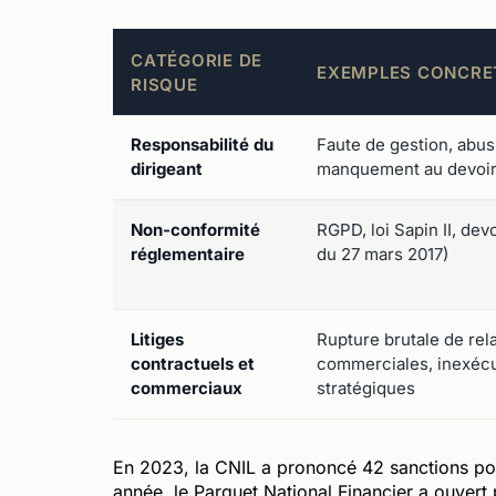
CATÉGORIE DE
EXEMPLES CONCRE
RISQUE
Responsabilité du
Faute de gestion, abus
dirigeant
manquement au devoir 
Non-conformité
RGPD, loi Sapin II, devo
réglementaire
du 27 mars 2017)
Litiges
Rupture brutale de rel
contractuels et
commerciales, inexécu
commerciaux
stratégiques
En 2023, la CNIL a prononcé 42 sanctions po
année, le Parquet National Financier a ouvert 