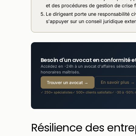
et des procédures de gestion de crise 
Le dirigeant porte une responsabilité ci
s'appuyer sur un conseil juridique exter
Besoin d'un avocat en conformité et
Accédez en -24h à un avocat d'affaires sélectionné
honoraires maîtrisés.
En savoir plus →
Trouver un avocat →
✓ 250+ spécialistes
✓ 500+ clients satisfaits
✓ -30 à -50% m
Résilience des entrep