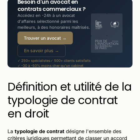
Besoin d'un avocat en
contrats commerciaux ?
Accédez en -24h à un avocat
d'affaires sélectionné parmi les
meilleurs, à des honoraires maîtrisés.
Trouver un avocat →
En savoir plus →
✓ 250+ spécialistes
✓ 500+ clients satisfaits
✓ -30 à -50% moins cher qu'un cabinet
Définition et utilité de la
typologie de contrat
en droit
La
typologie de contrat
désigne l'ensemble des
critères juridiques permettant de classer un accord