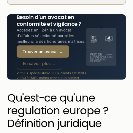
Besoin d'un avocat en
conformité et vigilance ?
Accédez en -24h à un avocat
d'affaires sélectionné parmi les
meilleurs, à des honoraires maîtrisés.
Trouver un avocat →
En savoir plus →
✓ 250+ spécialistes
✓ 500+ clients satisfaits
✓ -30 à -50% moins cher qu'un cabinet
Qu'est-ce qu'une
regulation europe ?
Définition juridique