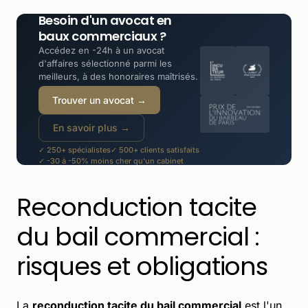
Besoin d'un avocat en
baux commerciaux ?
Accédez en -24h à un avocat
d'affaires sélectionné parmi les
meilleurs, à des honoraires maîtrisés.
Trouver un avocat →
En savoir plus →
✓ 250+ spécialistes
✓ 500+ clients satisfaits
✓ -30 à -50% moins cher qu'un cabinet
Reconduction tacite
du bail commercial :
risques et obligations
La
reconduction tacite du bail commercial
est l'un