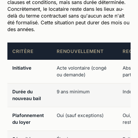
clauses et conditions, mais sans durée déterminée.
Concrètement, le locataire reste dans les lieux au-
delà du terme contractuel sans qu'aucun acte n'ait
été formalisé. Cette situation peut durer des mois ou
des années.
CRITÈRE
RENOUVELLEMENT
RECO
Initiative
Acte volontaire (congé
Absenc
ou demande)
parties
Durée du
9 ans minimum
Indéte
nouveau bail
Plafonnement
Oui (sauf exceptions)
Oui, ta
du loyer
reste ≤