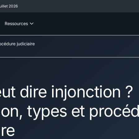
illet 2026
Ressources
océdure judiciaire
t dire injonction ?
tion, types et procé
ire