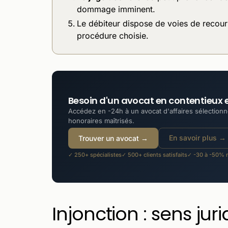
dommage imminent.
Le débiteur dispose de voies de recours
procédure choisie.
Besoin d'un avocat en contentieux et
Accédez en -24h à un avocat d'affaires sélectionné
honoraires maîtrisés.
En savoir plus →
Trouver un avocat →
✓ 250+ spécialistes
✓ 500+ clients satisfaits
✓ -30 à -50% m
Injonction : sens jur