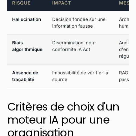
RISQUE
IMPACT
MESUR
Hallucination
Décision fondée sur une
Archite
information fausse
humain
Biais
Discrimination, non-
Audit d
algorithmique
conformité IA Act
d'entra
régulie
Absence de
Impossibilité de vérifier la
RAG ave
traçabilité
source
passag
Critères de choix d'un
moteur IA pour une
organisation