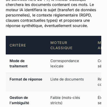
cherchera les documents contenant ces mots. Le
moteur IA identifiera le sujet (transfert de données
personnelles), le contexte réglementaire (RGPD,
clauses contractuelles types) et proposera une
réponse synthétique, éventuellement sourcée.
MOTEUR
MOT
CRITÈRE
CLASSIQUE
ARTI
Mode de
Correspondance
Comp
traitement
lexicale
séma
Format de réponse
Liste de documents
Répo
conte
Gestion de
Faible (mots-clés
Élevé
l'ambiguïté
stricts)
sens)