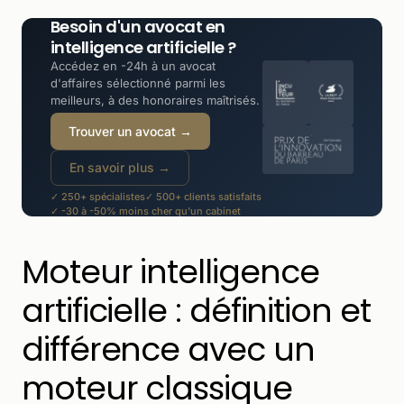
Besoin d'un avocat en
intelligence artificielle ?
Accédez en -24h à un avocat
d'affaires sélectionné parmi les
meilleurs, à des honoraires maîtrisés.
Trouver un avocat →
En savoir plus →
✓ 250+ spécialistes
✓ 500+ clients satisfaits
✓ -30 à -50% moins cher qu'un cabinet
Moteur intelligence
artificielle : définition et
différence avec un
moteur classique