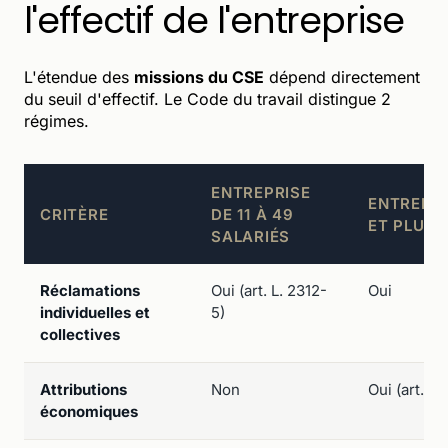
l'effectif de l'entreprise
L'étendue des
missions du CSE
dépend directement
du seuil d'effectif. Le Code du travail distingue 2
régimes.
ENTREPRISE
ENTREPRI
CRITÈRE
DE 11 À 49
ET PLUS
SALARIÉS
Réclamations
Oui (art. L. 2312-
Oui
individuelles et
5)
collectives
Attributions
Non
Oui (art. L.
économiques