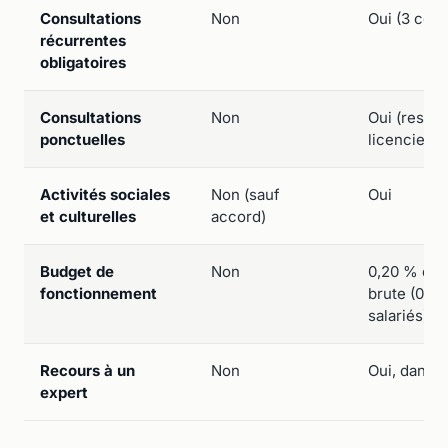
Consultations
Non
Oui (3 cons
récurrentes
obligatoires
Consultations
Non
Oui (restru
ponctuelles
licenciemen
Activités sociales
Non (sauf
Oui
et culturelles
accord)
Budget de
Non
0,20 % de l
fonctionnement
brute (0,2
salariés)
Recours à un
Non
Oui, dans l
expert