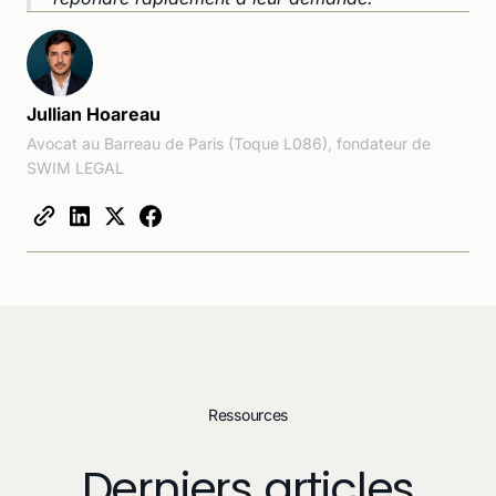
Jullian Hoareau
Avocat au Barreau de Paris (Toque L086), fondateur de
SWIM LEGAL
Ressources
Derniers articles