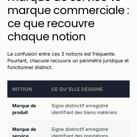
marque commerciale :
ce que recouvre
chaque notion
La confusion entre ces 3 notions est fréquente.
Pourtant, chacune recouvre un périmètre juridique et
fonctionnel distinct.
NOTION
CE QU'ELLE DÉSIGNE
Marque de
Signe distinctif enregistré
«
produit
identifiant des biens matériels
m
Marque de
Signe distinctif enregistré
«
service
identifiant des prestations
s