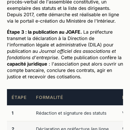
procès-verbal de l'assemblée constitutive, un
exemplaire des statuts et la liste des dirigeants.
Depuis 2017, cette démarche est réalisable en ligne
via le portail e-création du Ministère de l'Intérieur.
Étape 3 : la publication au JOAFE.
La préfecture
transmet la déclaration à la Direction de
l'information légale et administrative (DILA) pour
publication au
Journal officiel des associations et
fondations d'entreprise
. Cette publication confère la
capacité juridique
: l'association peut alors ouvrir un
compte bancaire, conclure des contrats, agir en
justice et recevoir des cotisations.
ÉTAPE
FORMALITÉ
DÉL
1
Rédaction et signature des statuts
Var
2
Déclaration en préfecture (en ligne
5 j