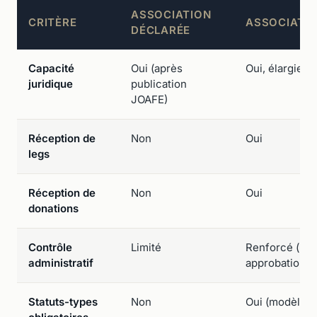
ASSOCIATION
CRITÈRE
ASSOCIATIO
DÉCLARÉE
Capacité
Oui (après
Oui, élargie
juridique
publication
JOAFE)
Réception de
Non
Oui
legs
Réception de
Non
Oui
donations
Contrôle
Limité
Renforcé (rap
administratif
approbation d
Statuts-types
Non
Oui (modèle Co