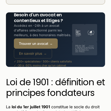
Besoin d'un avocat en
contentieux et litiges ?
Accédez en -24h à un avocat
d'affaires sélectionné parmi les
meilleurs, à des honoraires maîtrisés.
Trouver un avocat →
En savoir plus →
✓ 250+ spécialistes
✓ 500+ clients satisfaits
✓ -30 à -50% moins cher qu'un cabinet
Loi de 1901 : définition et
principes fondateurs
La
loi du 1er juillet 1901
constitue le socle du droit