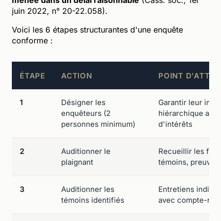
juin 2022, n° 20-22.058).
Voici les 6 étapes structurantes d'une enquête
conforme :
ÉTAPE
ACTION
POINT D'ATTEN
1
Désigner les
Garantir leur impart
enquêteurs (2
hiérarchique avec 
personnes minimum)
d'intérêts
2
Auditionner le
Recueillir les fait
plaignant
témoins, preuves 
3
Auditionner les
Entretiens individ
témoins identifiés
avec compte-ren