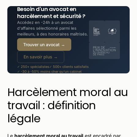
Besoin d'un avocat en
harcèlement et sécurité ?
Accédez en -24h à un avocat
d'affaires sélectionné parmi les
meilleurs, à des honoraires maîtrisés.
Trouver un avocat →
En savoir plus →
✓ 250+ spécialistes
✓ 500+ clients satisfaits
✓ -30 à -50% moins cher qu'un cabinet
Harcèlement moral au
travail : définition
légale
Le
harcèlement moral au travail
est encadré par