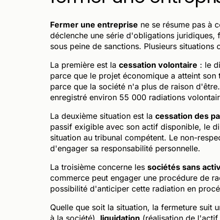
Fermer une entreprise
ne se résume pas à ces
déclenche une série d'obligations juridiques, f
sous peine de sanctions. Plusieurs situations 
La première est la
cessation volontaire
: le d
parce que le projet économique a atteint son t
parce que la société n'a plus de raison d'êtr
enregistré environ 55 000 radiations volontair
La deuxième situation est la
cessation des p
passif exigible avec son actif disponible, le d
situation au tribunal compétent. Le non-respec
d'engager sa responsabilité personnelle.
La troisième concerne les
sociétés sans activ
commerce peut engager une procédure de radia
possibilité d'anticiper cette radiation en proc
Quelle que soit la situation, la fermeture sui
à la société),
liquidation
(réalisation de l'acti