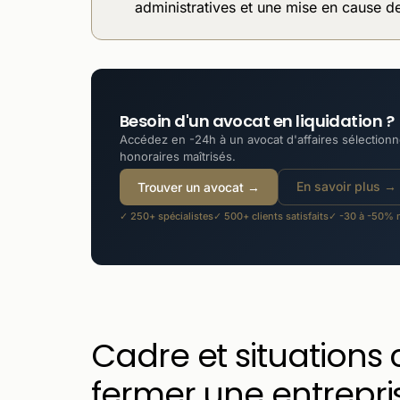
administratives et une mise en cause de
Besoin d'un avocat en liquidation ?
Accédez en -24h à un avocat d'affaires sélectionné
honoraires maîtrisés.
En savoir plus →
Trouver un avocat →
✓ 250+ spécialistes
✓ 500+ clients satisfaits
✓ -30 à -50% m
Cadre et situations
fermer une entrepri