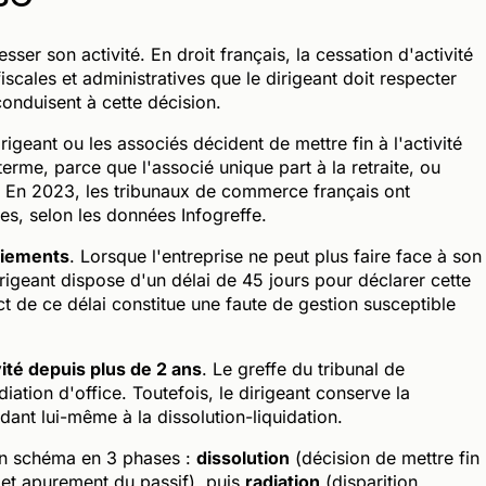
ser son activité. En droit français, la cessation d'activité
iscales et administratives que le dirigeant doit respecter
conduisent à cette décision.
irigeant ou les associés décident de mettre fin à l'activité
erme, parce que l'associé unique part à la retraite, ou
e. En 2023, les tribunaux de commerce français ont
es, selon les données Infogreffe.
aiements
. Lorsque l'entreprise ne peut plus faire face à son
irigeant dispose d'un délai de 45 jours pour déclarer cette
t de ce délai constitue une faute de gestion susceptible
ité depuis plus de 2 ans
. Le greffe du tribunal de
tion d'office. Toutefois, le dirigeant conserve la
édant lui-même à la dissolution-liquidation.
t un schéma en 3 phases :
dissolution
(décision de mettre fin
f et apurement du passif), puis
radiation
(disparition