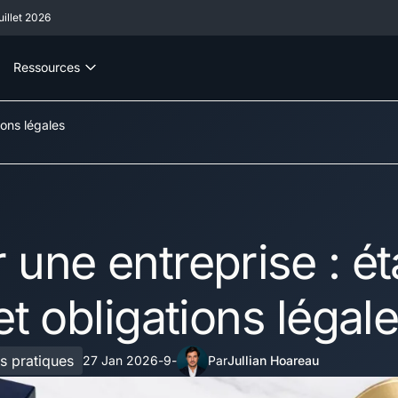
illet 2026
Ressources
ions légales
 une entreprise : ét
et obligations légal
s pratiques
27 Jan 2026
9
Jullian Hoareau
-
-
Par