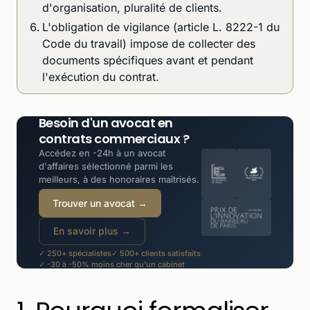
d'organisation, pluralité de clients.
L'obligation de vigilance (article L. 8222-1 du
Code du travail) impose de collecter des
documents spécifiques avant et pendant
l'exécution du contrat.
Besoin d'un avocat en
contrats commerciaux ?
Accédez en -24h à un avocat
d'affaires sélectionné parmi les
meilleurs, à des honoraires maîtrisés.
Trouver un avocat →
En savoir plus →
✓ 250+ spécialistes
✓ 500+ clients satisfaits
✓ -30 à -50% moins cher qu'un cabinet