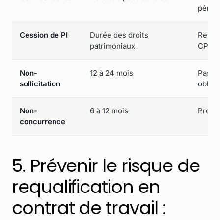
périm
Cession de PI
Durée des droits
Respe
patrimoniaux
CPI
Non-
12 à 24 mois
Pas de
sollicitation
obliga
Non-
6 à 12 mois
Propor
concurrence
5. Prévenir le risque de
requalification en
contrat de travail :