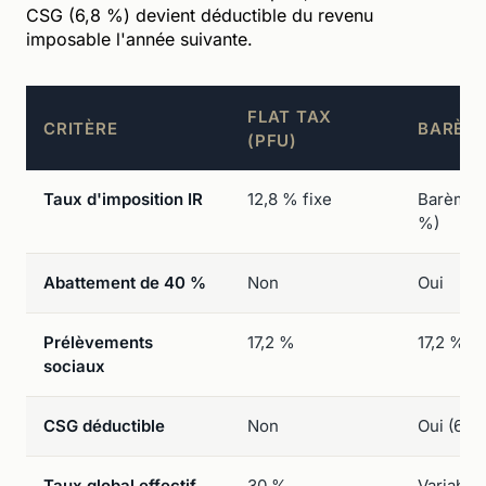
CSG (6,8 %) devient déductible du revenu
imposable l'année suivante.
FLAT TAX
CRITÈRE
BARÈME
(PFU)
Taux d'imposition IR
12,8 % fixe
Barème p
%)
Abattement de 40 %
Non
Oui
Prélèvements
17,2 %
17,2 %
sociaux
CSG déductible
Non
Oui (6,8
Taux global effectif
30 %
Variable