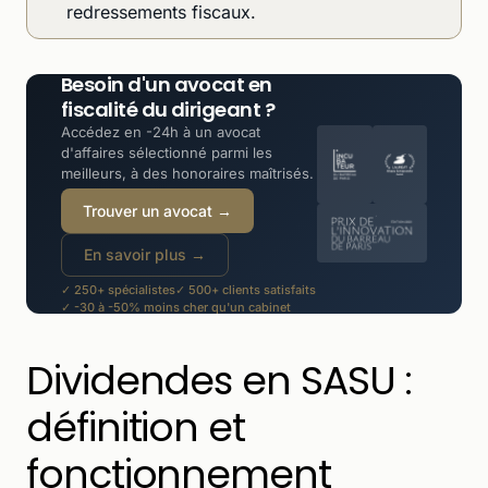
redressements fiscaux.
Besoin d'un avocat en
fiscalité du dirigeant ?
Accédez en -24h à un avocat
d'affaires sélectionné parmi les
meilleurs, à des honoraires maîtrisés.
Trouver un avocat →
En savoir plus →
✓ 250+ spécialistes
✓ 500+ clients satisfaits
✓ -30 à -50% moins cher qu'un cabinet
Dividendes en SASU :
définition et
fonctionnement