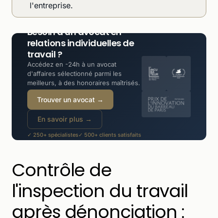
l'entreprise.
Besoin d'un avocat en
relations individuelles de
travail ?
Accédez en -24h à un avocat
d'affaires sélectionné parmi les
meilleurs, à des honoraires maîtrisés.
Trouver un avocat →
En savoir plus →
✓ 250+ spécialistes
✓ 500+ clients satisfaits
✓ -30 à -50% moins cher qu'un cabinet
Contrôle de
l'inspection du travail
après dénonciation :