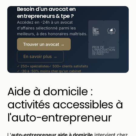
Besoin d'un avocat en
entrepreneurs & tpe ?
Accédez en -24h à un avocat
d'affaires sélectionné parmi les
meilleurs, à des honoraires maîtrisés.
Trouver un avocat →
En savoir plus →
✓ 250+ spécialistes
✓ 500+ clients satisfaits
✓ -30 à -50% moins cher qu'un cabinet
Aide à domicile :
activités accessibles à
l'auto-entrepreneur
L'
auto-entrepreneur aide à domicile
intervient chez