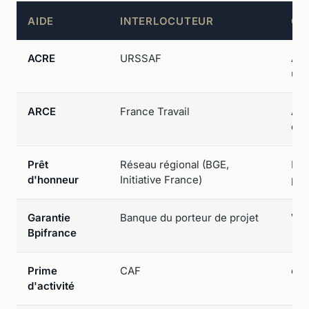
AIDE
INTERLOCUTEUR
CA
ACRE
URSSAF
Aut
uni
ARCE
France Travail
Age
en 
Prêt
Réseau régional (BGE,
Ren
d'honneur
Initiative France)
pré
Garantie
Banque du porteur de projet
Via
Bpifrance
Prime
CAF
caf.
d'activité