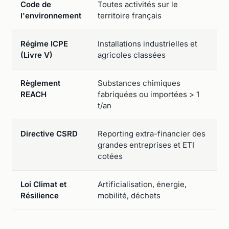
Code de
Toutes activités sur le
C
l'environnement
territoire français
m
Régime ICPE
Installations industrielles et
1
(Livre V)
agricoles classées
Règlement
Substances chimiques
2
REACH
fabriquées ou importées > 1
t/an
Directive CSRD
Reporting extra-financier des
2
grandes entreprises et ETI
p
cotées
e
Loi Climat et
Artificialisation, énergie,
A
Résilience
mobilité, déchets