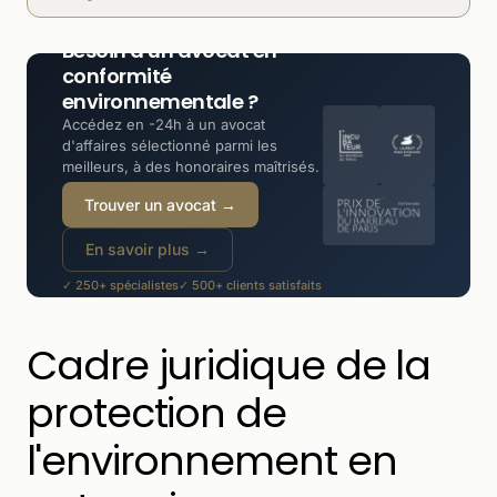
Besoin d'un avocat en
conformité
environnementale ?
Accédez en -24h à un avocat
d'affaires sélectionné parmi les
meilleurs, à des honoraires maîtrisés.
Trouver un avocat →
En savoir plus →
✓ 250+ spécialistes
✓ 500+ clients satisfaits
✓ -30 à -50% moins cher qu'un cabinet
Cadre juridique de la
protection de
l'environnement en