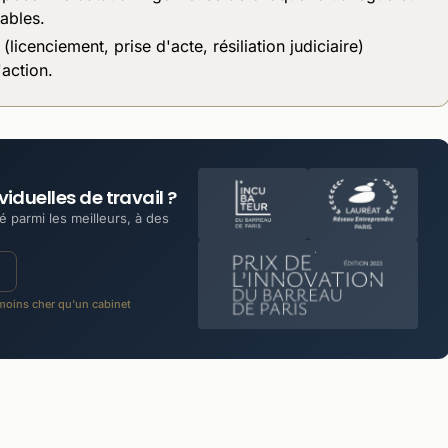
ables.
(licenciement, prise d'acte, résiliation judiciaire)
'action.
iduelles de travail ?
 parmi les meilleurs, à des
oins cher qu'un cabinet