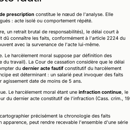
 de prescription
constitue le nœud de l'analyse. Elle
égués : acte isolé ou comportement répété.
e, un retrait brutal de responsabilités), le délai court à
t dû connaître les faits, conformément à l'article 2224 du
souvent avec la survenance de l'acte lui-même.
ge. Le harcèlement moral suppose par définition des
e du travail). La Cour de cassation considère que le délai
compter du
dernier acte fautif
constitutif du harcèlement
ncipe est déterminant : un salarié peut invoquer des faits
er agissement date de moins de 5 ans.
ique. Le harcèlement moral étant une
infraction continue
, le
ur du dernier acte constitutif de l'infraction (Cass. crim., 19
 cartographier précisément la chronologie des faits
n apparence, peut rendre recevable l'ensemble d'une série