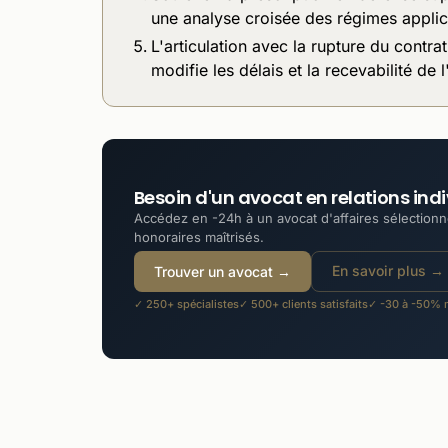
une analyse croisée des régimes applic
L'articulation avec la rupture du contrat 
modifie les délais et la recevabilité de l
Besoin d'un avocat en relations indiv
Accédez en -24h à un avocat d'affaires sélectionné
honoraires maîtrisés.
En savoir plus →
Trouver un avocat →
✓ 250+ spécialistes
✓ 500+ clients satisfaits
✓ -30 à -50% m