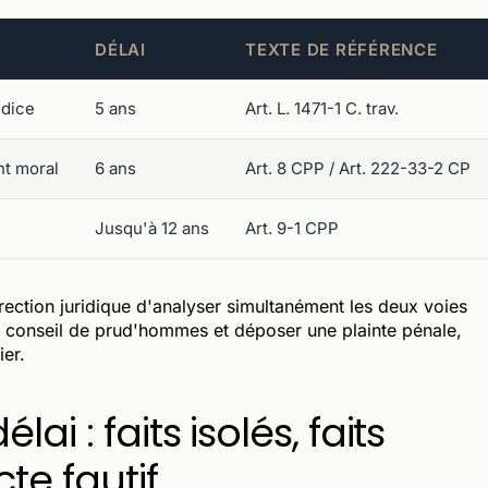
DÉLAI
TEXTE DE RÉFÉRENCE
udice
5 ans
Art. L. 1471-1 C. trav.
nt moral
6 ans
Art. 8 CPP / Art. 222-33-2 CP
Jusqu'à 12 ans
Art. 9-1 CPP
ection juridique d'analyser simultanément les deux voies
 le conseil de prud'hommes et déposer une plainte pénale,
er.
ai : faits isolés, faits
te fautif