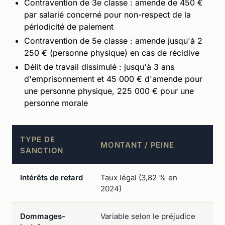
Contravention de 3e classe : amende de 450 €
par salarié concerné pour non-respect de la
périodicité de paiement
Contravention de 5e classe : amende jusqu'à 2
250 € (personne physique) en cas de récidive
Délit de travail dissimulé : jusqu'à 3 ans
d'emprisonnement et 45 000 € d'amende pour
une personne physique, 225 000 € pour une
personne morale
TYPE DE
MONTANT / PEINE
CO
SANCTION
Intérêts de retard
Taux légal (3,82 % en
De 
2024)
Dommages-
Variable selon le préjudice
Su