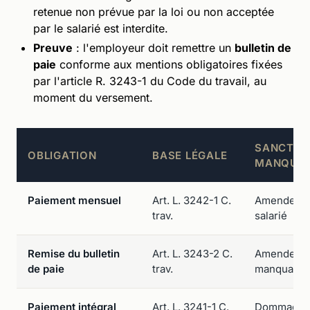
retenue non prévue par la loi ou non acceptée
par le salarié est interdite.
Preuve
: l'employeur doit remettre un
bulletin de
paie
conforme aux mentions obligatoires fixées
par l'article R. 3243-1 du Code du travail, au
moment du versement.
SANCTION
OBLIGATION
BASE LÉGALE
MANQUE
Paiement mensuel
Art. L. 3242-1 C.
Amende de 
trav.
salarié
Remise du bulletin
Art. L. 3243-2 C.
Amende de 
de paie
trav.
manquant
Paiement intégral
Art. L. 3241-1 C.
Dommages-i