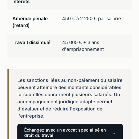
intérêts
Amende pénale
450 € à 2 250 € par salarié
Con
(retard)
du 
Travail dissimulé
45 000 € + 3 ans
Déf
d'emprisonnement
déc
Les sanctions liées au non-paiement du salaire
peuvent atteindre des montants considérables
lorsqu'elles concernent plusieurs salariés. Un
accompagnement juridique adapté permet
d'évaluer et de réduire l'exposition de
l'entreprise.
Échangez avec un avocat spécialisé en
droit du travail