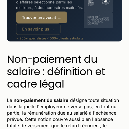
d'affaires sélectionné parmi les
meilleurs, à des honoraires maîtrisés.
Trouver un avocat →
En savoir plus →
✓ 250+ spécialistes
✓ 500+ clients satisfaits
✓ -30 à -50% moins cher qu'un cabinet
Non-paiement du
salaire : définition et
cadre légal
Le
non-paiement du salaire
désigne toute situation
dans laquelle l'employeur ne verse pas, en tout ou
partie, la rémunération due au salarié à l'échéance
prévue. Cette notion couvre aussi bien l'absence
totale de versement que le retard récurrent, le