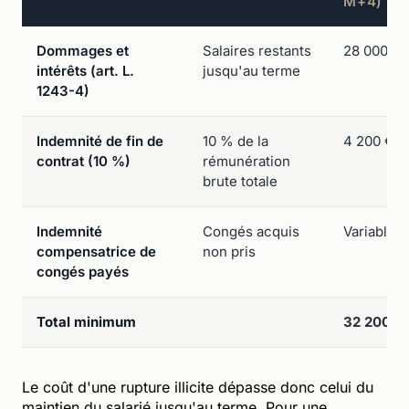
M+4)
Dommages et
Salaires restants
28 000 €
intérêts (art. L.
jusqu'au terme
1243-4)
Indemnité de fin de
10 % de la
4 200 €
contrat (10 %)
rémunération
brute totale
Indemnité
Congés acquis
Variable
compensatrice de
non pris
congés payés
Total minimum
32 200 €
Le coût d'une rupture illicite dépasse donc celui du
maintien du salarié jusqu'au terme. Pour une