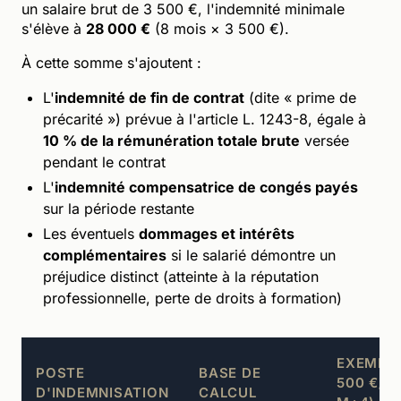
un salaire brut de 3 500 €, l'indemnité minimale
s'élève à
28 000 €
(8 mois × 3 500 €).
À cette somme s'ajoutent :
L'
indemnité de fin de contrat
(dite « prime de
précarité ») prévue à l'article L. 1243-8, égale à
10 % de la rémunération totale brute
versée
pendant le contrat
L'
indemnité compensatrice de congés payés
sur la période restante
Les éventuels
dommages et intérêts
complémentaires
si le salarié démontre un
préjudice distinct (atteinte à la réputation
professionnelle, perte de droits à formation)
EXEMPLE
POSTE
BASE DE
500 €/M
D'INDEMNISATION
CALCUL