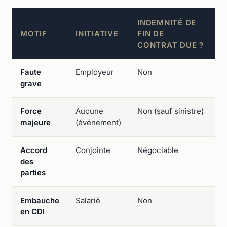
INDEMNITÉ DE
MOTIF
INITIATIVE
FIN DE
S
CONTRAT DUE ?
Faute
Employeur
Non
P
grave
Force
Aucune
Non (sauf sinistre)
C
majeure
(événement)
l
Accord
Conjointe
Négociable
É
des
parties
Embauche
Salarié
Non
P
en CDI