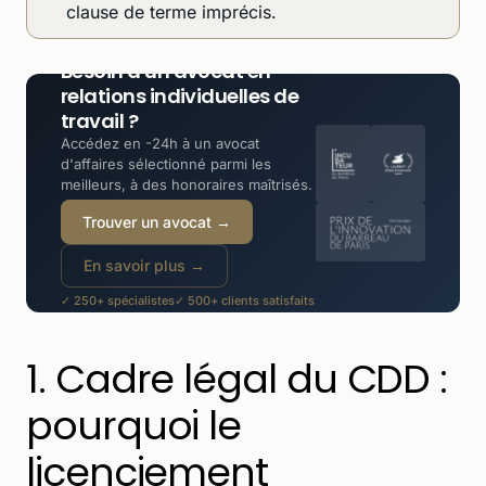
clause de terme imprécis.
Besoin d'un avocat en
relations individuelles de
travail ?
Accédez en -24h à un avocat
d'affaires sélectionné parmi les
meilleurs, à des honoraires maîtrisés.
Trouver un avocat →
En savoir plus →
✓ 250+ spécialistes
✓ 500+ clients satisfaits
✓ -30 à -50% moins cher qu'un cabinet
1. Cadre légal du CDD :
pourquoi le
licenciement