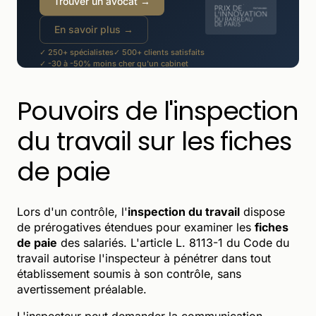
Trouver un avocat →
En savoir plus →
✓ 250+ spécialistes
✓ 500+ clients satisfaits
✓ -30 à -50% moins cher qu'un cabinet
Pouvoirs de l'inspection
du travail sur les fiches
de paie
Lors d'un contrôle, l'
inspection du travail
dispose
de prérogatives étendues pour examiner les
fiches
de paie
des salariés. L'article L. 8113-1 du Code du
travail autorise l'inspecteur à pénétrer dans tout
établissement soumis à son contrôle, sans
avertissement préalable.
L'inspecteur peut demander la communication