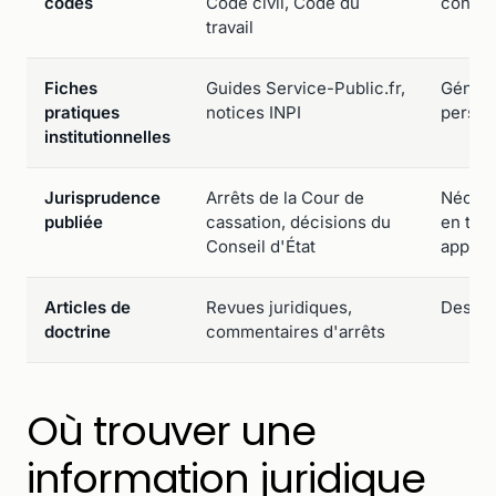
codes
Code civil, Code du
contex
travail
Fiches
Guides Service-Public.fr,
Généra
pratiques
notices INPI
person
institutionnelles
Jurisprudence
Arrêts de la Cour de
Nécess
publiée
cassation, décisions du
en tir
Conseil d'État
applic
Articles de
Revues juridiques,
Destiné
doctrine
commentaires d'arrêts
Où trouver une
information juridique