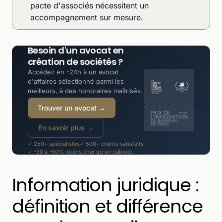
pacte d'associés nécessitent un
accompagnement sur mesure.
Besoin d'un avocat en
création de sociétés ?
Accédez en -24h à un avocat
d'affaires sélectionné parmi les
meilleurs, à des honoraires maîtrisés.
Trouver un avocat →
En savoir plus →
✓ 250+ spécialistes
✓ 500+ clients satisfaits
✓ -30 à -50% moins cher qu'un cabinet
Information juridique :
définition et différence