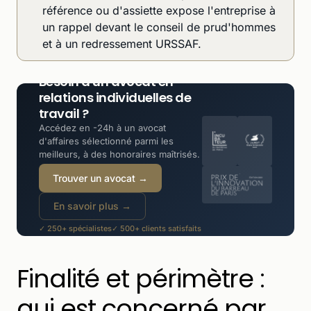
référence ou d'assiette expose l'entreprise à
un rappel devant le conseil de prud'hommes
et à un redressement URSSAF.
Besoin d'un avocat en
relations individuelles de
travail ?
Accédez en -24h à un avocat
d'affaires sélectionné parmi les
meilleurs, à des honoraires maîtrisés.
Trouver un avocat →
En savoir plus →
✓ 250+ spécialistes
✓ 500+ clients satisfaits
✓ -30 à -50% moins cher qu'un cabinet
Finalité et périmètre :
qui est concerné par