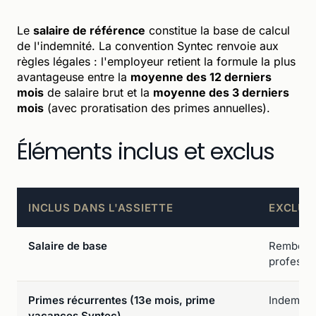
Le
salaire de référence
constitue la base de calcul
de l'indemnité. La convention Syntec renvoie aux
règles légales : l'employeur retient la formule la plus
avantageuse entre la
moyenne des 12 derniers
mois
de salaire brut et la
moyenne des 3 derniers
mois
(avec proratisation des primes annuelles).
Éléments inclus et exclus
INCLUS DANS L'ASSIETTE
EXCLUS 
Salaire de base
Rembours
professi
Primes récurrentes (13e mois, prime
Indemnit
vacances Syntec)