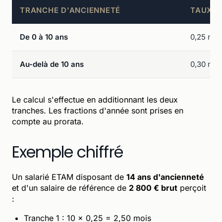
TRANCHE D'ANCIENNETÉ
TAUX P
De 0 à 10 ans
0,25 mois
Au-delà de 10 ans
0,30 mois
Le calcul s'effectue en additionnant les deux
tranches. Les fractions d'année sont prises en
compte au prorata.
Exemple chiffré
Un salarié ETAM disposant de
14 ans d'ancienneté
et d'un salaire de référence de
2 800 € brut
perçoit
:
Tranche 1 : 10 × 0,25 = 2,50 mois